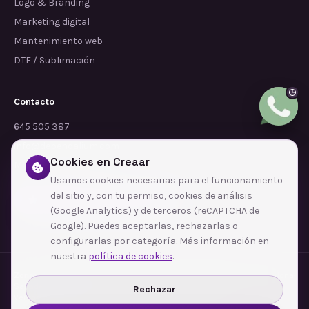
Logo & Branding
Marketing digital
Mantenimiento web
DTF / Sublimación
Contacto
645 505 387
info@dependalium.com
Cookies en Creaar
Mataró
(
Barcelona
)
Usamos cookies necesarias para el funcionamiento
del sitio y, con tu permiso, cookies de análisis
Déjanos tu reseña en Google
(Google Analytics) y de terceros (reCAPTCHA de
Google). Puedes aceptarlas, rechazarlas o
configurarlas por categoría. Más información en
nuestra
política de cookies
.
Zonas de cobertura
·
Barcelona
·
L'Hospitalet de Llobregat
·
Terrassa
·
Badalona
·
Sabadell
·
Tarragona
·
Mataró
·
Santa Coloma de Gramenet
·
Rechazar
Ver todas las zonas →