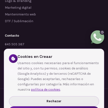
Logo & Branding
Marketing digital
Mantenimiento web
DTF / Sublimación
Contacto
645 505 387
info@dependalium.com
Cookies en Creaar
Mataró
(
Barcelona
)
Usamos cookies necesarias para el funcionamiento
del sitio y, con tu permiso, cookies de análisis
Déjanos tu reseña en Google
(Google Analytics) y de terceros (reCAPTCHA de
Google). Puedes aceptarlas, rechazarlas o
configurarlas por categoría. Más información en
nuestra
política de cookies
.
Zonas de cobertura
·
Barcelona
·
L'Hospitalet de Llobregat
·
Terrassa
·
Badalona
·
Sabadell
·
Tarragona
·
Mataró
·
Santa Coloma de Gramenet
·
Rechazar
Ver todas las zonas →