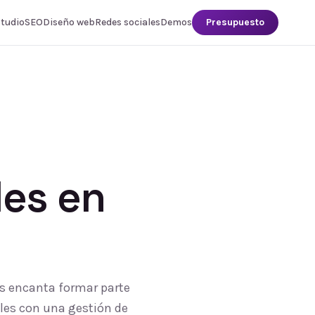
studio
SEO
Diseño web
Redes sociales
Demos
Presupuesto
les
en
os encanta formar parte
ales con una gestión de