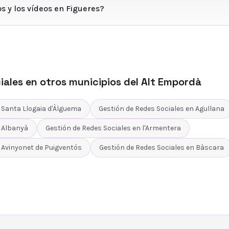
s y los vídeos en Figueres?
iales
en otros municipios del
Alt Empordà
n
Santa Llogaia d'Àlguema
Gestión de Redes Sociales
en
Agullana
n
Albanyà
Gestión de Redes Sociales
en
l'Armentera
n
Avinyonet de Puigventós
Gestión de Redes Sociales
en
Bàscara