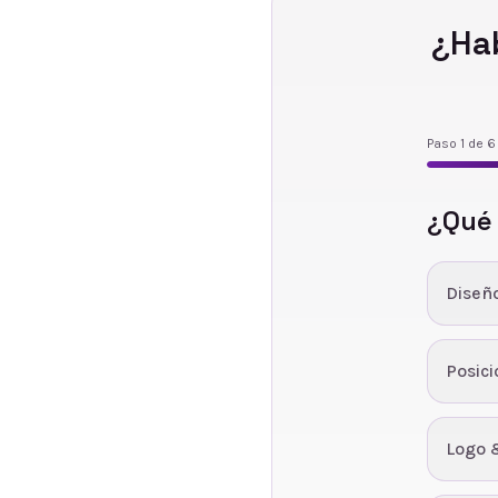
¿Ha
Paso
1
de
6
¿Qué
Diseñ
Posic
Logo 