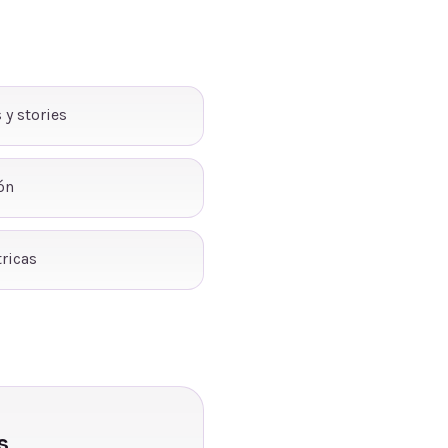
 y stories
ón
ricas
s