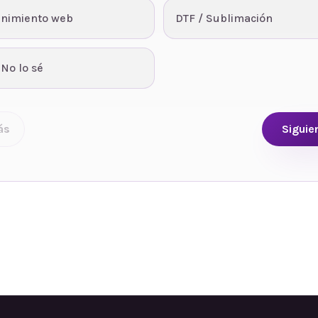
nimiento web
DTF / Sublimación
 No lo sé
ás
Siguie