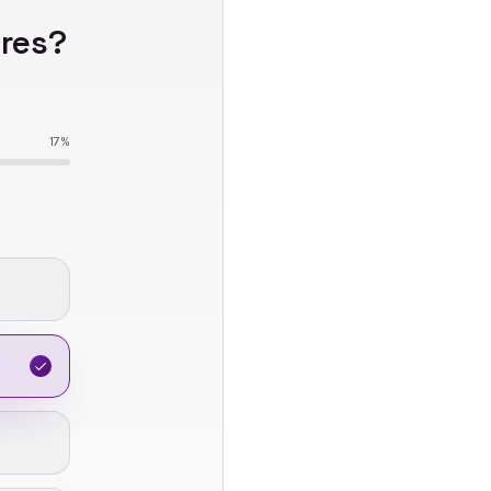
res
?
17
%