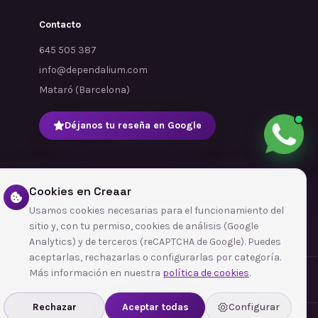
Contacto
645 505 387
info@dependalium.com
Mataró
(
Barcelona
)
Déjanos tu reseña en Google
Cookies en Creaar
Usamos cookies necesarias para el funcionamiento del
sitio y, con tu permiso, cookies de análisis (Google
Analytics) y de terceros (reCAPTCHA de Google). Puedes
aceptarlas, rechazarlas o configurarlas por categoría.
Más información en nuestra
política de cookies
.
Rechazar
Aceptar todas
Configurar