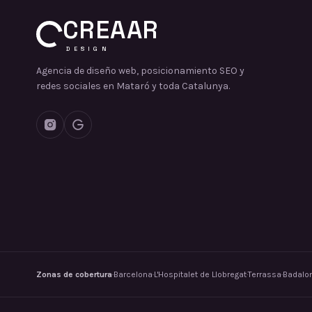
CREAAR
DESIGN
Agencia de diseño web, posicionamiento SEO y
redes sociales en Mataró y toda Catalunya.
Zonas de cobertura
·
Barcelona
·
L'Hospitalet de Llobregat
·
Terrassa
·
Badalo