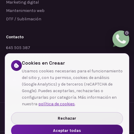
Marketing digital
Mantenimiento web
DTF / Sublimación
Contacto
645 505 387
info@dependalium.com
Cookies en Creaar
Mataró
(
Barcelona
)
Usamos cookies necesarias para el funcionamiento
del sitio y, con tu permiso, cookies de análisis
Déjanos tu reseña en Google
(Google Analytics) y de terceros (reCAPTCHA de
Google). Puedes aceptarlas, rechazarlas o
configurarlas por categoría. Más información en
nuestra
política de cookies
.
Zonas de cobertura
·
Barcelona
·
L'Hospitalet de Llobregat
·
Terrassa
·
Badalona
·
Sabadell
·
Tarragona
·
Mataró
·
Santa Coloma de Gramenet
·
Rechazar
Ver todas las zonas →
Aceptar todas