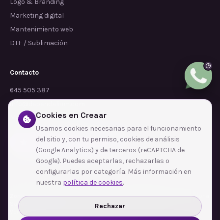
Logo & Branding
Marketing digital
Mantenimiento web
DTF / Sublimación
Contacto
645 505 387
info@dependalium.com
Cookies en Creaar
Mataró
(
Barcelona
)
Usamos cookies necesarias para el funcionamiento
del sitio y, con tu permiso, cookies de análisis
Déjanos tu reseña en Google
(Google Analytics) y de terceros (reCAPTCHA de
Google). Puedes aceptarlas, rechazarlas o
configurarlas por categoría. Más información en
nuestra
política de cookies
.
Zonas de cobertura
·
Barcelona
·
L'Hospitalet de Llobregat
·
Terrassa
·
Badalona
·
Sabadell
·
Tarragona
·
Mataró
·
Santa Coloma de Gramenet
·
Rechazar
Ver todas las zonas →