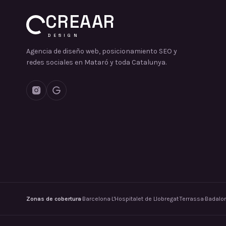
CREAAR
DESIGN
Agencia de diseño web, posicionamiento SEO y
redes sociales en Mataró y toda Catalunya.
Zonas de cobertura
·
Barcelona
·
L'Hospitalet de Llobregat
·
Terrassa
·
Badalo