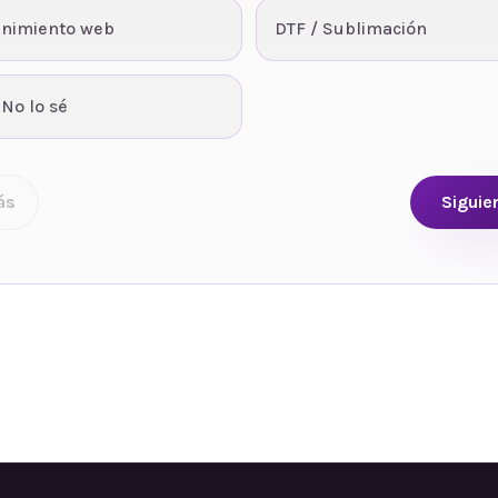
nimiento web
DTF / Sublimación
 No lo sé
ás
Siguie