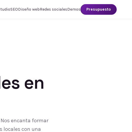
studio
SEO
Diseño web
Redes sociales
Demos
Presupuesto
les
en
. Nos encanta formar
s locales con una