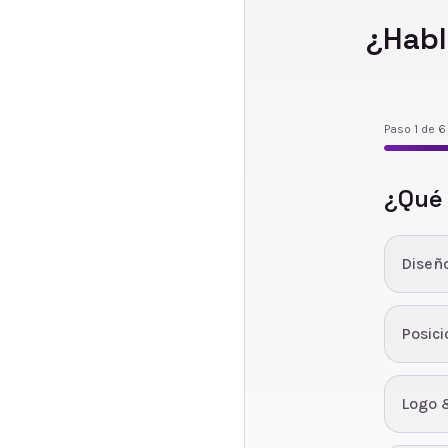
¿Habl
Paso
1
de
6
¿Qué
Diseñ
Posic
Logo 