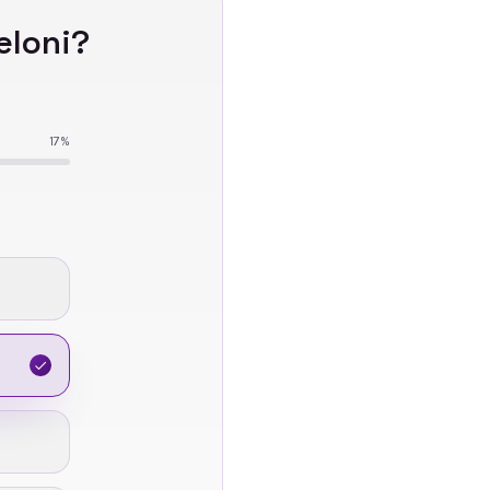
eloni
?
17
%