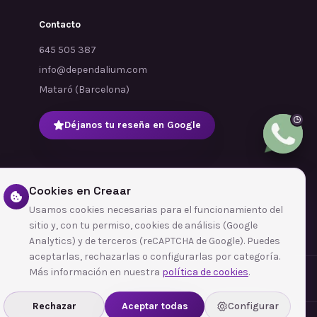
Contacto
645 505 387
info@dependalium.com
Mataró
(
Barcelona
)
Déjanos tu reseña en Google
Cookies en Creaar
Usamos cookies necesarias para el funcionamiento del
sitio y, con tu permiso, cookies de análisis (Google
Analytics) y de terceros (reCAPTCHA de Google). Puedes
aceptarlas, rechazarlas o configurarlas por categoría.
Más información en nuestra
política de cookies
.
Rechazar
Aceptar todas
Configurar