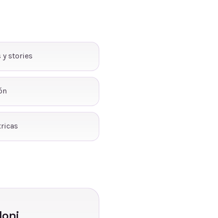
 y stories
ón
ricas
loni