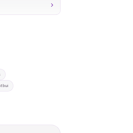
s
tbui