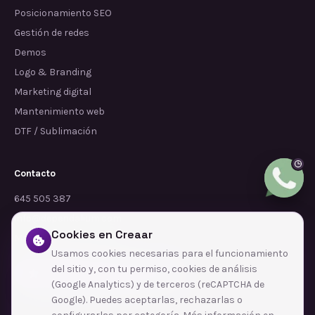
Posicionamiento SEO
Gestión de redes
Demos
Logo & Branding
Marketing digital
Mantenimiento web
DTF / Sublimación
Contacto
645 505 387
info@dependalium.com
Cookies en Creaar
Mataró
(
Barcelona
)
Usamos cookies necesarias para el funcionamiento
del sitio y, con tu permiso, cookies de análisis
Déjanos tu reseña en Google
(Google Analytics) y de terceros (reCAPTCHA de
Google). Puedes aceptarlas, rechazarlas o