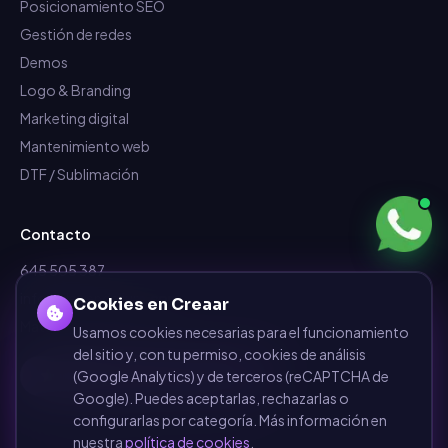
Posicionamiento SEO
Gestión de redes
Demos
Logo & Branding
Marketing digital
Mantenimiento web
DTF / Sublimación
Contacto
645 505 387
info@dependalium.com
Cookies en Creaar
Mataró
(
Barcelona
)
Usamos cookies necesarias para el funcionamiento
del sitio y, con tu permiso, cookies de análisis
Déjanos tu reseña en Google
(Google Analytics) y de terceros (reCAPTCHA de
Google). Puedes aceptarlas, rechazarlas o
configurarlas por categoría. Más información en
nuestra
política de cookies
.