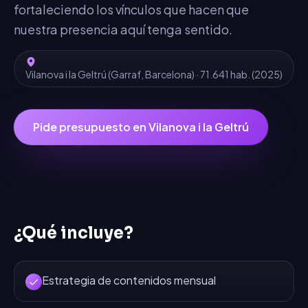
fortaleciendo los vínculos que hacen que
nuestra presencia aquí tenga sentido.
Vilanova i la Geltrú
(
Garraf
,
Barcelona
) ·
71.641
hab.
(2025)
Pide presupuesto en
Vilanova i la Geltrú
¿Qué incluye?
Estrategia de contenidos mensual