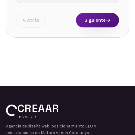
Atrás
Siguiente
CREAAR
DESIGN
Agencia de diseño web, posicionamiento SEO y
redes sociales en Mataró y toda Catalunya.