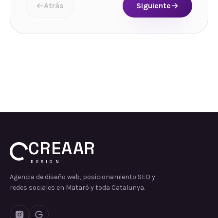
Atrás
Siguiente
CREAAR
DESIGN
Agencia de diseño web, posicionamiento SEO y
redes sociales en Mataró y toda Catalunya.