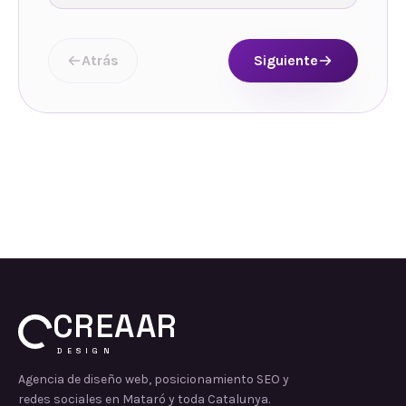
Atrás
Siguiente
CREAAR
DESIGN
Agencia de diseño web, posicionamiento SEO y
redes sociales en Mataró y toda Catalunya.