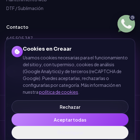
DTF / Sublimación
Contacto
645 505 387
info@dependalium.com
Cookies en Creaar
Mataró
(
Barcelona
)
Usamos cookies necesarias para el funcionamiento
del sitio y, con tu permiso, cookies de análisis
Déjanos tu reseña en Google
(Google Analytics) y de terceros (reCAPTCHA de
Google). Puedes aceptarlas, rechazarlas o
configurarlas por categoría. Más información en
nuestra
política de cookies
.
Zonas de cobertura
·
Barcelona
·
Terrassa
·
Sabadell
·
Mataró
·
Girona
·
Rechazar
Sant Cugat del Vallès
·
Manresa
·
Granollers
·
Ver todas las zonas →
Aceptar todas
©
Dependalium Global Services S.L.
Configurar
Aviso
Política de
Términos y
Política de
Configurar