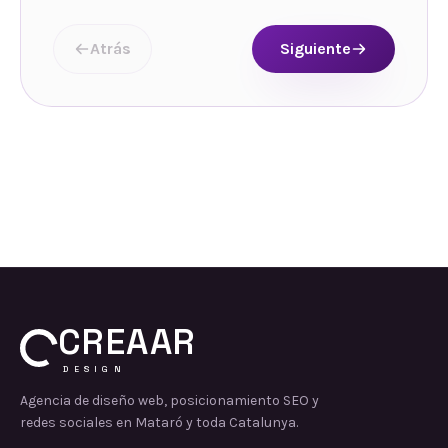
Atrás
Siguiente
CREAAR
DESIGN
Agencia de diseño web, posicionamiento SEO y
redes sociales en Mataró y toda Catalunya.