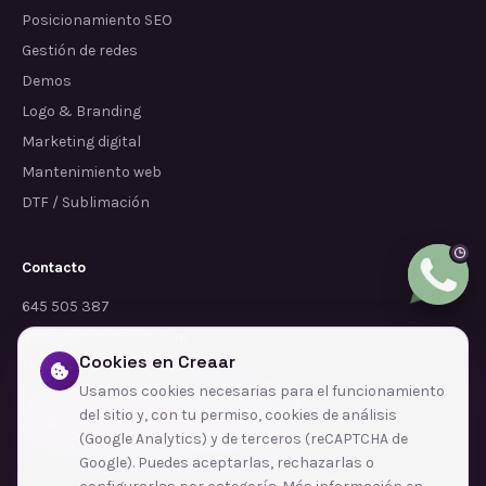
Posicionamiento SEO
Gestión de redes
Demos
Logo & Branding
Marketing digital
Mantenimiento web
DTF / Sublimación
Contacto
645 505 387
info@dependalium.com
Cookies en Creaar
Mataró
(
Barcelona
)
Usamos cookies necesarias para el funcionamiento
del sitio y, con tu permiso, cookies de análisis
Déjanos tu reseña en Google
(Google Analytics) y de terceros (reCAPTCHA de
Google). Puedes aceptarlas, rechazarlas o