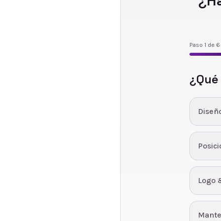
¿H
Paso
1
de
6
¿Qué
Diseñ
Posic
Logo 
Mante