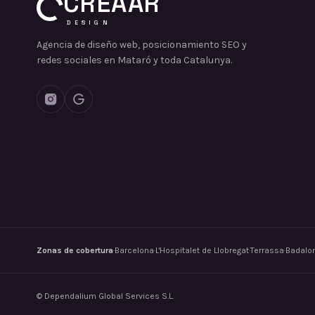
CREAAR
DESIGN
Agencia de diseño web, posicionamiento SEO y
redes sociales en Mataró y toda Catalunya.
Zonas de cobertura
·
Barcelona
·
L'Hospitalet de Llobregat
·
Terrassa
·
Badalo
©
Dependalium Global Services S.L.