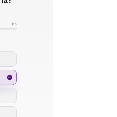
na
?
17
%