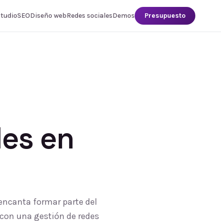
studio
SEO
Diseño web
Redes sociales
Demos
Presupuesto
les
en
 encanta formar parte del
 con una gestión de redes