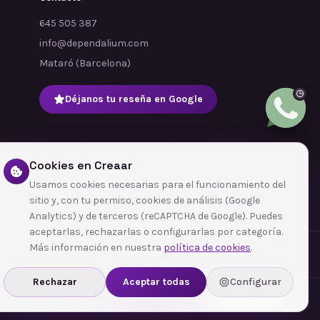
645 505 387
info@dependalium.com
Mataró
(
Barcelona
)
Déjanos tu reseña en Google
Cookies en Creaar
Usamos cookies necesarias para el funcionamiento del
sitio y, con tu permiso, cookies de análisis (Google
Analytics) y de terceros (reCAPTCHA de Google). Puedes
aceptarlas, rechazarlas o configurarlas por categoría.
Más información en nuestra
política de cookies
.
Rechazar
Aceptar todas
Configurar
 privacidad
Términos y condiciones
Política de cookies
Configurar cookies