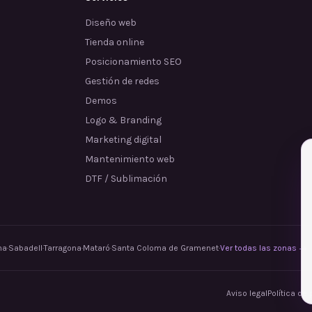
Diseño web
Tienda online
Posicionamiento SEO
Gestión de redes
Demos
Logo & Branding
Marketing digital
Mantenimiento web
DTF / Sublimación
na
·
Sabadell
·
Tarragona
·
Mataró
·
Santa Coloma de Gramenet
·
Ver todas las zonas →
Aviso legal
Política de