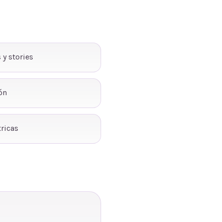
 y stories
ón
ricas