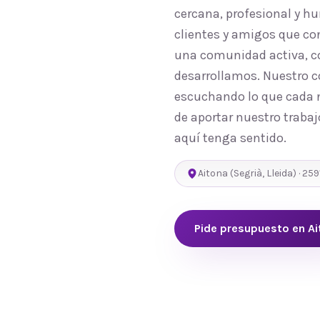
cercana, profesional y 
clientes y amigos que co
una comunidad activa, co
desarrollamos. Nuestro c
escuchando lo que cada n
de aportar nuestro trabaj
aquí tenga sentido.
Aitona
(
Segrià
,
Lleida
) ·
259
Pide presupuesto en
Ai