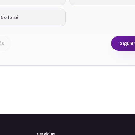
 No lo sé
ás
Siguie
Servicios