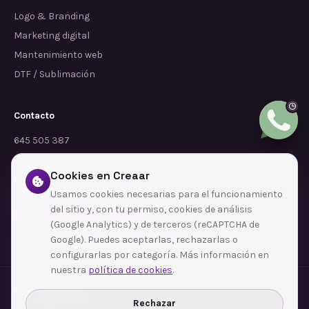
Logo & Branding
Marketing digital
Mantenimiento web
DTF / Sublimación
Contacto
645 505 387
info@dependalium.com
Cookies en Creaar
Mataró
(
Barcelona
)
Usamos cookies necesarias para el funcionamiento
del sitio y, con tu permiso, cookies de análisis
Déjanos tu reseña en Google
(Google Analytics) y de terceros (reCAPTCHA de
Google). Puedes aceptarlas, rechazarlas o
configurarlas por categoría. Más información en
nuestra
política de cookies
.
Zonas de cobertura
·
Barcelona
·
L'Hospitalet de Llobregat
·
Terrassa
·
Badalona
·
Sabadell
·
Tarragona
·
Mataró
·
Santa Coloma de Gramenet
·
Rechazar