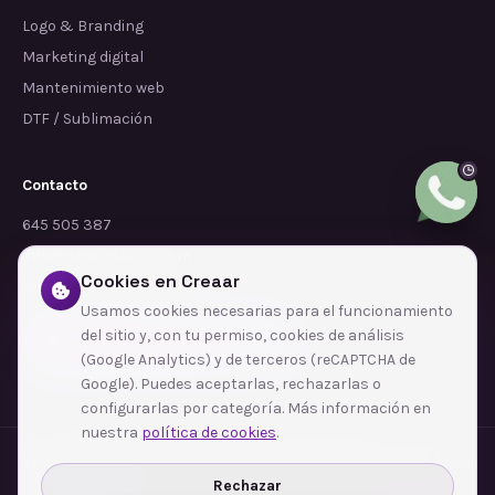
Logo & Branding
Marketing digital
Mantenimiento web
DTF / Sublimación
Contacto
645 505 387
info@dependalium.com
Cookies en Creaar
Mataró
(
Barcelona
)
Usamos cookies necesarias para el funcionamiento
del sitio y, con tu permiso, cookies de análisis
Déjanos tu reseña en Google
(Google Analytics) y de terceros (reCAPTCHA de
Google). Puedes aceptarlas, rechazarlas o
configurarlas por categoría. Más información en
nuestra
política de cookies
.
Zonas de cobertura
·
Barcelona
·
L'Hospitalet de Llobregat
·
Terrassa
·
Badalona
·
Sabadell
·
Tarragona
·
Mataró
·
Santa Coloma de Gramenet
·
Rechazar