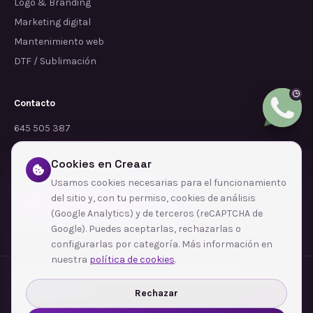
Logo & Branding
Marketing digital
Mantenimiento web
DTF / Sublimación
Contacto
645 505 387
info@dependalium.com
Cookies en Creaar
Mataró
(
Barcelona
)
Usamos cookies necesarias para el funcionamiento
del sitio y, con tu permiso, cookies de análisis
Déjanos tu reseña en Google
(Google Analytics) y de terceros (reCAPTCHA de
Google). Puedes aceptarlas, rechazarlas o
configurarlas por categoría. Más información en
nuestra
política de cookies
.
Zonas de cobertura
·
Barcelona
·
L'Hospitalet de Llobregat
·
Terrassa
·
Badalona
·
Sabadell
·
Tarragona
·
Mataró
·
Santa Coloma de Gramenet
·
Rechazar
Ver todas las zonas →