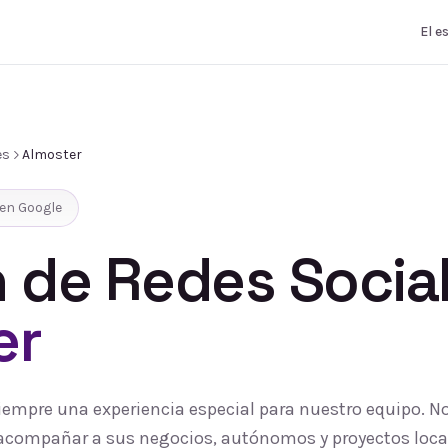
El e
es
Almoster
en Google
 de Redes Socia
er
siempre una experiencia especial para nuestro equipo. N
 y acompañar a sus negocios, autónomos y proyectos loc