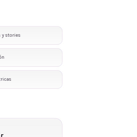
 y stories
ón
ricas
r