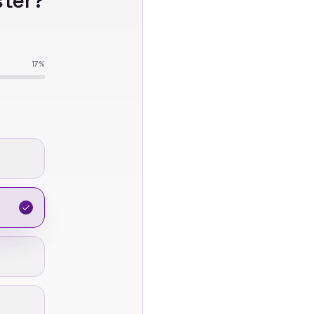
ter
?
17
%