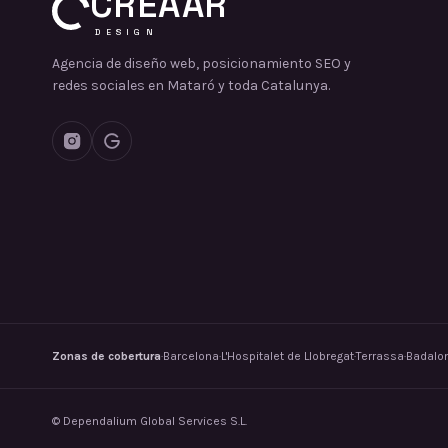
CREAAR
DESIGN
Agencia de diseño web, posicionamiento SEO y
redes sociales en Mataró y toda Catalunya.
Zonas de cobertura
·
Barcelona
·
L'Hospitalet de Llobregat
·
Terrassa
·
Badalo
©
Dependalium Global Services S.L.