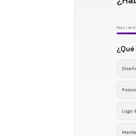
¿Ha
Paso
1
de
6
¿Qué
Diseñ
Posic
Logo 
Mante