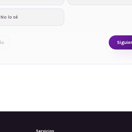
 No lo sé
ás
Siguie
Servicios