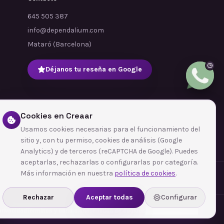
645 505 387
info@dependalium.com
Mataró
(
Barcelona
)
Déjanos tu reseña en Google
Cookies en Creaar
Usamos cookies necesarias para el funcionamiento del
sitio y, con tu permiso, cookies de análisis (Google
Analytics) y de terceros (reCAPTCHA de Google). Puedes
aceptarlas, rechazarlas o configurarlas por categoría.
Más información en nuestra
política de cookies
.
Rechazar
Aceptar todas
Configurar
 privacidad
Términos y condiciones
Política de cookies
Configurar cookies