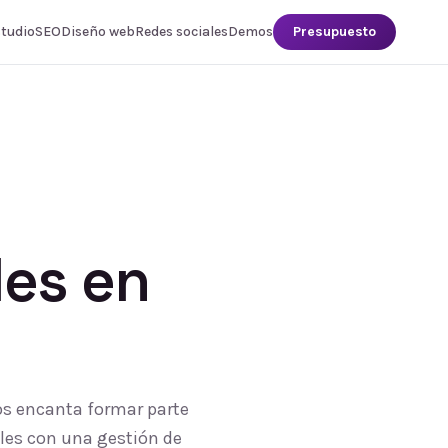
studio
SEO
Diseño web
Redes sociales
Demos
Presupuesto
les
en
os encanta formar parte
ales con una gestión de