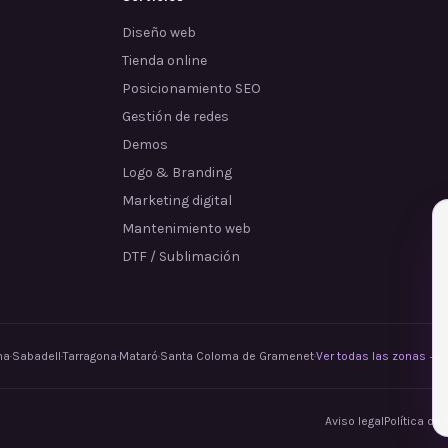
Diseño web
Tienda online
Posicionamiento SEO
Gestión de redes
Demos
Logo & Branding
Marketing digital
Mantenimiento web
DTF / Sublimación
na
·
Sabadell
·
Tarragona
·
Mataró
·
Santa Coloma de Gramenet
·
Ver todas las zonas →
Aviso legal
Política de