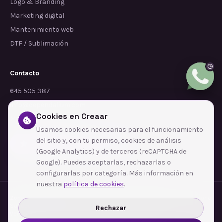
Logo & Branding
Marketing digital
Mantenimiento web
DTF / Sublimación
Contacto
645 505 387
info@dependalium.com
Cookies en Creaar
Mataró
(
Barcelona
)
Usamos cookies necesarias para el funcionamiento
del sitio y, con tu permiso, cookies de análisis
Déjanos tu reseña en Google
(Google Analytics) y de terceros (reCAPTCHA de
Google). Puedes aceptarlas, rechazarlas o
configurarlas por categoría. Más información en
nuestra
política de cookies
.
Zonas de cobertura
·
Barcelona
·
L'Hospitalet de Llobregat
·
Terrassa
·
Badalona
·
Sabadell
·
Tarragona
·
Mataró
·
Santa Coloma de Gramenet
·
Rechazar
Ver todas las zonas →