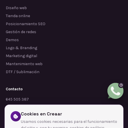
Diseño web
Tienda online
Posicionamiento SEO
Gestión de redes
Demos
Logo & Branding
Marketing digital
Mantenimiento web
DTF / Sublimación
Contacto
645 505 387
info@dependalium.com
Cookies en Creaar
Mataró
(
Barcelona
)
Usamos cookies necesarias para el funcionamiento
del sitio y, con tu permiso, cookies de análisis