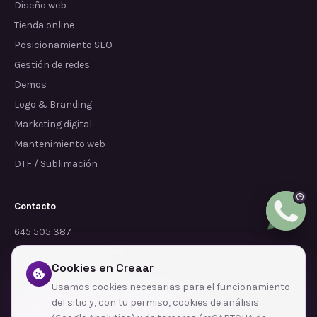
Diseño web
Tienda online
Posicionamiento SEO
Gestión de redes
Demos
Logo & Branding
Marketing digital
Mantenimiento web
DTF / Sublimación
Contacto
645 505 387
info@dependalium.com
Cookies en Creaar
Mataró
(
Barcelona
)
Usamos cookies necesarias para el funcionamiento
del sitio y, con tu permiso, cookies de análisis
Déjanos tu reseña en Google