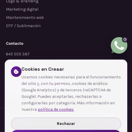
Logo & Branding
Marketing digital
Mantenimiento web
DTF / Sublimación
Contacto
645 505 387
info@dependalium.com
Cookies en Creaar
Mataró
(
Barcelona
)
Usamos cookies necesarias para el funcionamiento
del sitio y, con tu permiso, cookies de análisis
Déjanos tu reseña en Google
(Google Analytics) y de terceros (reCAPTCHA de
Google). Puedes aceptarlas, rechazarlas o
configurarlas por categoría. Más información en
nuestra
política de cookies
.
Zonas de cobertura
·
Barcelona
·
L'Hospitalet de Llobregat
·
Terrassa
·
Badalona
·
Sabadell
·
Tarragona
·
Mataró
·
Santa Coloma de Gramenet
·
Rechazar
Ver todas las zonas →