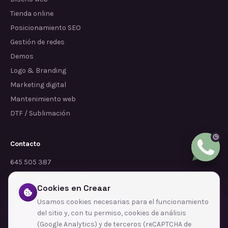
Tienda online
Posicionamiento SEO
Gestión de redes
Demos
Logo & Branding
Marketing digital
Mantenimiento web
DTF / Sublimación
Contacto
645 505 387
info@dependalium.com
Cookies en Creaar
Mataró
(
Barcelona
)
Usamos cookies necesarias para el funcionamiento
del sitio y, con tu permiso, cookies de análisis
Déjanos tu reseña en Google
(Google Analytics) y de terceros (reCAPTCHA de