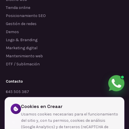
Tienda online
Posicionamiento SEO
Gestión de redes
Demos
Logo & Branding
Marketing digital
Mantenimiento web
DTF / Sublimación
Contacto
645 505 387
info@dependalium.com
Cookies en Creaar
Mataró
(
Barcelona
)
Usamos cookies necesarias para el funcionamiento
del sitio y, con tu permiso, cookies de análisis
Déjanos tu reseña en Google
(Google Analytics) y de terceros (reCAPTCHA de