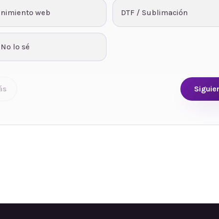
nimiento web
DTF / Sublimación
 No lo sé
ás
Siguie