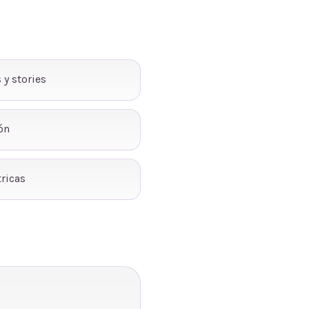
 y stories
ón
ricas