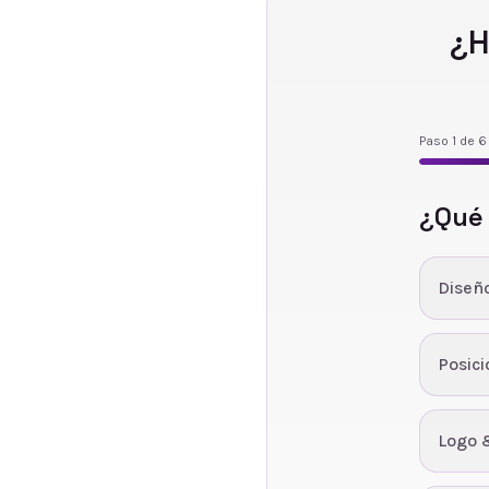
¿H
Paso
1
de
6
¿Qué
Diseñ
Posic
Logo 