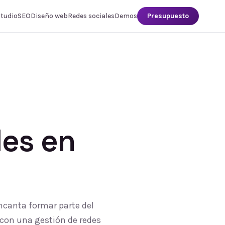
studio
SEO
Diseño web
Redes sociales
Demos
Presupuesto
les
en
ncanta formar parte del
 con una gestión de redes