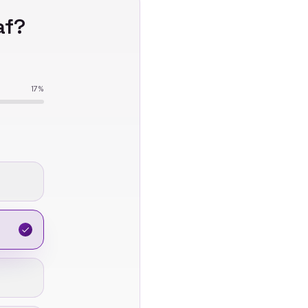
af
?
17
%