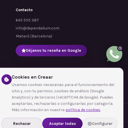
Contacto
645 505 387
info@dependalium.com
Mataró
(
Barcelona
)
Déjanos tu reseña en Google
Cookies en Creaar
Usamos cookies necesarias para el funcionamiento del
sitio y, con tu permiso, cookies de análisis (Google
Analytics) y de terceros (reCAPTCHA de Google). Puedes
aceptarlas, rechazarlas o configurarlas por categoría.
Más información en nuestra
política de cookies
.
Rechazar
Aceptar todas
Configurar