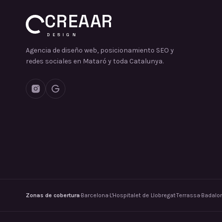
CREAAR
DESIGN
Agencia de diseño web, posicionamiento SEO y
redes sociales en Mataró y toda Catalunya.
Zonas de cobertura
·
Barcelona
·
L'Hospitalet de Llobregat
·
Terrassa
·
Badalo