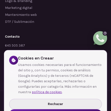
Logo & Branding
Marketing digital
Mantenimiento web
DTF / Sublimación
Contacto
645 505 387
info@dependalium.com
Cookies en Creaar
Mataró
(
Barcelona
)
Usamos cookies necesarias para el funcionamiento
del sitio y, con tu permiso, cookies de análisis
Déjanos tu reseña en Google
(Google Analytics) y de terceros (reCAPTCHA de
Google). Puedes aceptarlas, rechazarlas o
configurarlas por categoría. Más información en
nuestra
política de cookies
.
Zonas de cobertura
·
Barcelona
·
L'Hospitalet de Llobregat
·
Terrassa
·
Badalona
·
Sabadell
·
Tarragona
·
Mataró
·
Santa Coloma de Gramenet
·
Rechazar
Ver todas las zonas →