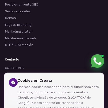
Posicionamiento SEO
Gestión de redes
Demos
Logo & Branding
Marketing digital
Mantenimiento web
DTF / Sublimación
Contacto
645 505 387
info@dependalium.com
Cookies en Creaar
Mataró
(
Barcelona
)
Usamos cookies necesarias para el funcionamiento
del sitio y, con tu permiso, cookies de análisis
Déjanos tu reseña en Google
(Google Analytics) y de terceros (reCAPTCHA de
Google). Puedes aceptarlas, rechazarlas o