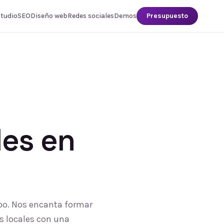
studio
SEO
Diseño web
Redes sociales
Demos
Presupuesto
les
en
ipo. Nos encanta formar
s locales con una