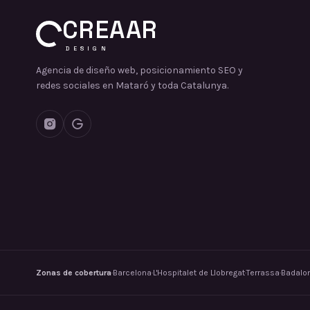
CREAAR
DESIGN
Agencia de diseño web, posicionamiento SEO y
redes sociales en Mataró y toda Catalunya.
Zonas de cobertura
·
Barcelona
·
L'Hospitalet de Llobregat
·
Terrassa
·
Badalo