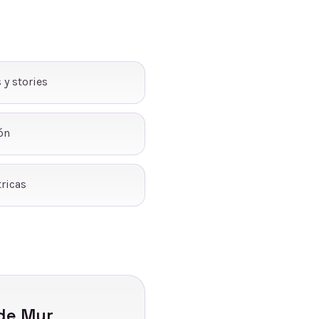
 y stories
ón
ricas
 de Mur