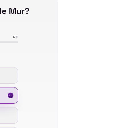
de Mur
?
17
%