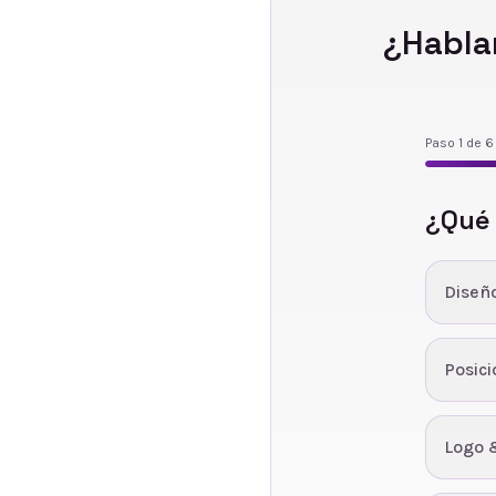
¿Habla
Paso
1
de
6
¿Qué
Diseñ
Posic
Logo 