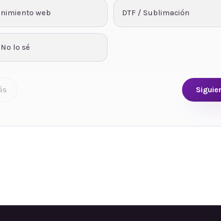
nimiento web
DTF / Sublimación
 No lo sé
ás
Siguie