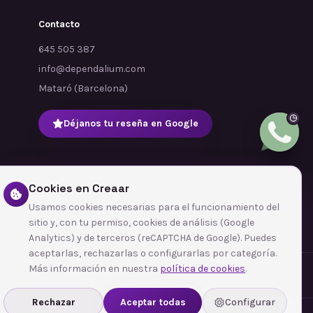
Contacto
645 505 387
info@dependalium.com
Mataró
(
Barcelona
)
Déjanos tu reseña en Google
Cookies en Creaar
Usamos cookies necesarias para el funcionamiento del
sitio y, con tu permiso, cookies de análisis (Google
Analytics) y de terceros (reCAPTCHA de Google). Puedes
aceptarlas, rechazarlas o configurarlas por categoría.
Más información en nuestra
política de cookies
.
Rechazar
Aceptar todas
Configurar