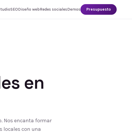
studio
SEO
Diseño web
Redes sociales
Demos
Presupuesto
les
en
po. Nos encanta formar
s locales con una