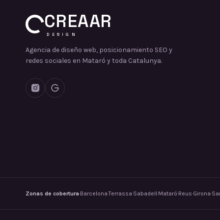
CREAAR
DESIGN
Agencia de diseño web, posicionamiento SEO y
redes sociales en Mataró y toda Catalunya.
Zonas de cobertura
·
Barcelona
·
Terrassa
·
Sabadell
·
Mataró
·
Reus
·
Girona
·
San