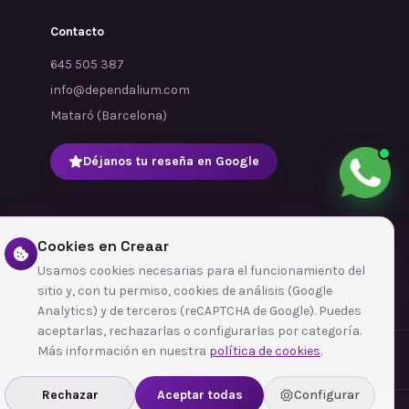
Contacto
645 505 387
info@dependalium.com
Mataró
(
Barcelona
)
Déjanos tu reseña en Google
Cookies en Creaar
Usamos cookies necesarias para el funcionamiento del
sitio y, con tu permiso, cookies de análisis (Google
Analytics) y de terceros (reCAPTCHA de Google). Puedes
aceptarlas, rechazarlas o configurarlas por categoría.
Más información en nuestra
política de cookies
.
Rechazar
Aceptar todas
Configurar