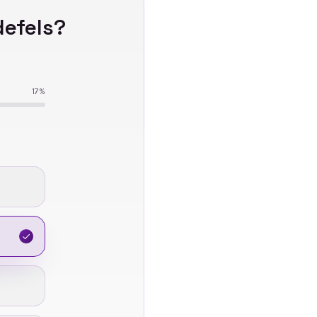
defels
?
17
%