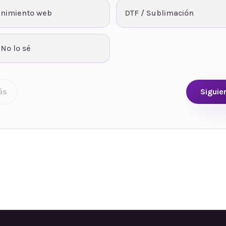
nimiento web
DTF / Sublimación
 No lo sé
ás
Siguie