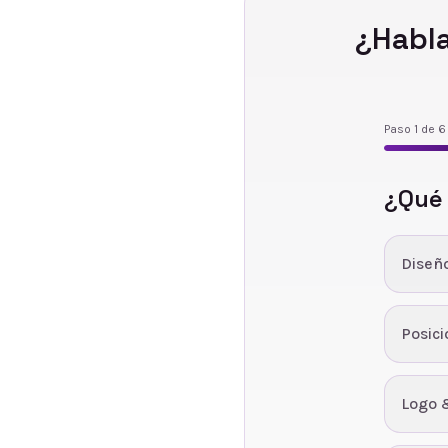
¿Habl
Paso
1
de
6
¿Qué
Diseñ
Posic
Logo 