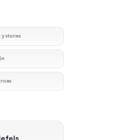
 y stories
ón
ricas
defels