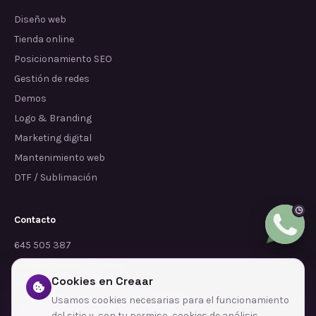
Diseño web
Tienda online
Posicionamiento SEO
Gestión de redes
Demos
Logo & Branding
Marketing digital
Mantenimiento web
DTF / Sublimación
Contacto
645 505 387
info@dependalium.com
Cookies en Creaar
Mataró
(
Barcelona
)
Usamos cookies necesarias para el funcionamiento
del sitio y, con tu permiso, cookies de análisis