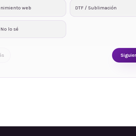
nimiento web
DTF / Sublimación
 No lo sé
ás
Siguie