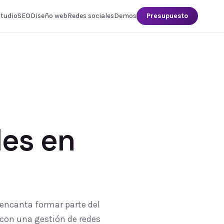
studio
SEO
Diseño web
Redes sociales
Demos
Presupuesto
les
en
 encanta formar parte del
 con una gestión de redes