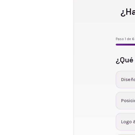
¿Ha
Paso
1
de
6
¿Qué
Diseñ
Posic
Logo 