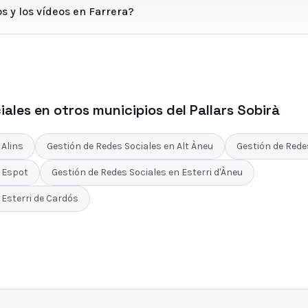
s y los vídeos en Farrera?
iales
en otros municipios del
Pallars Sobirà
n
Alins
Gestión de Redes Sociales
en
Alt Àneu
Gestión de Rede
n
Espot
Gestión de Redes Sociales
en
Esterri d'Àneu
n
Esterri de Cardós