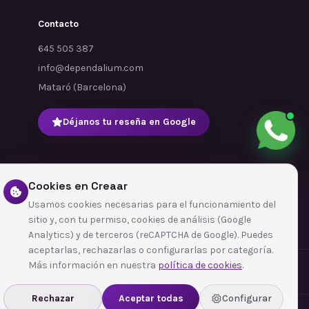
Contacto
645 505 387
info@dependalium.com
Mataró
(
Barcelona
)
Déjanos tu reseña en Google
Cookies en Creaar
Usamos cookies necesarias para el funcionamiento del
sitio y, con tu permiso, cookies de análisis (Google
Analytics) y de terceros (reCAPTCHA de Google). Puedes
aceptarlas, rechazarlas o configurarlas por categoría.
Más información en nuestra
política de cookies
.
Rechazar
Aceptar todas
Configurar