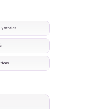
 y stories
ón
ricas