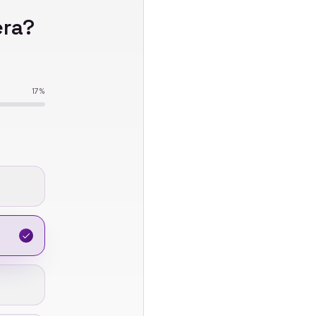
era
?
17
%