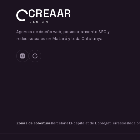
CREAAR
DESIGN
Agencia de diseño web, posicionamiento SEO y
redes sociales en Mataró y toda Catalunya.
Zonas de cobertura
·
Barcelona
·
L'Hospitalet de Llobregat
·
Terrassa
·
Badalo