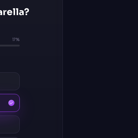
rella
?
17
%