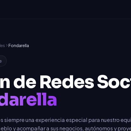
les
Fondarella
e
n de Redes Soc
darella
es siempre una experiencia especial para nuestro eq
 pueblo y acompañar a sus negocios, autónomos y proy