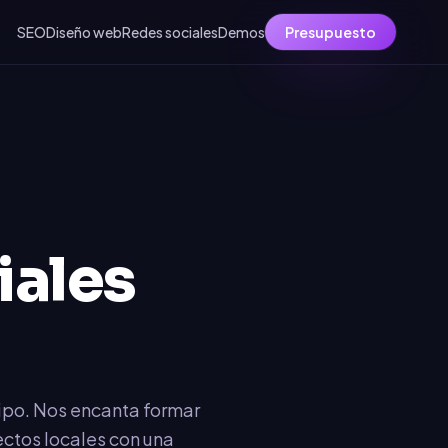
SEO
Diseño web
Redes sociales
Demos
Presupuesto
iales
uipo. Nos encanta formar
ectos locales con una