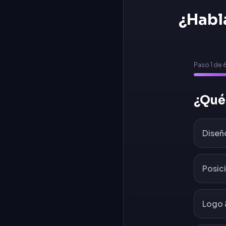
¿Habl
Paso
1
de
¿Qué
Diseñ
Posic
Logo 