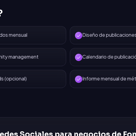
?
idos mensual
Diseño de publicaciones
nity management
Calendario de publicaci
 (opcional)
Informe mensual de mét
edes Sociales
para negocios de
Fon