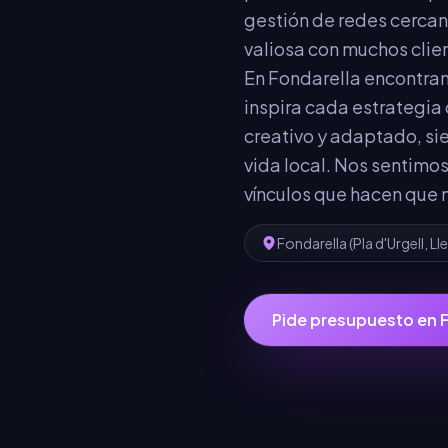
gestión de redes cercan
valiosa con muchos clien
En Fondarella encontram
inspira cada estrategia
creativo y adaptado, si
vida local. Nos sentimos
vínculos que hacen que 
Fondarella
(
Pla d'Urgell
,
Ll
Pide presupuesto en