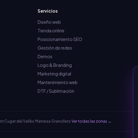
Servicios
Diseño web
Tienda online
Posicionamiento SEO
Gestión de redes
Demos
Logo & Branding
Marketing digital
Mantenimiento web
DTF / Sublimación
nt Cugat del Vallès
·
Manresa
·
Granollers
·
Ver todas las zonas →