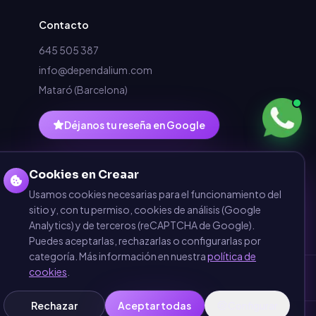
Contacto
645 505 387
info@dependalium.com
Mataró
(
Barcelona
)
Déjanos tu reseña en Google
Cookies en Creaar
Usamos cookies necesarias para el funcionamiento del
sitio y, con tu permiso, cookies de análisis (Google
Analytics) y de terceros (reCAPTCHA de Google).
Puedes aceptarlas, rechazarlas o configurarlas por
categoría. Más información en nuestra
política de
cookies
.
Rechazar
Aceptar todas
Configurar