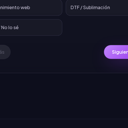
nimiento web
DTF / Sublimación
 No lo sé
ás
Siguie