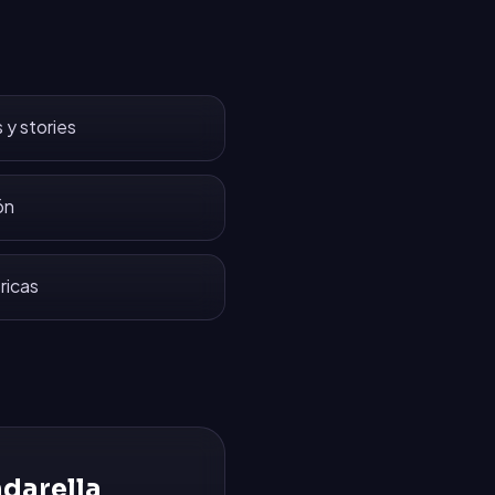
 y stories
ón
ricas
darella