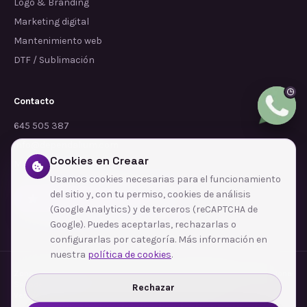
Logo & Branding
Marketing digital
Mantenimiento web
DTF / Sublimación
Contacto
645 505 387
info@dependalium.com
Cookies en Creaar
Mataró
(
Barcelona
)
Usamos cookies necesarias para el funcionamiento
del sitio y, con tu permiso, cookies de análisis
Déjanos tu reseña en Google
(Google Analytics) y de terceros (reCAPTCHA de
Google). Puedes aceptarlas, rechazarlas o
configurarlas por categoría. Más información en
nuestra
política de cookies
.
Zonas de cobertura
·
Barcelona
·
L'Hospitalet de Llobregat
·
Terrassa
·
Badalona
·
Sabadell
·
Tarragona
·
Mataró
·
Santa Coloma de Gramenet
·
Rechazar
Ver todas las zonas →