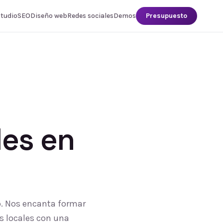
studio
SEO
Diseño web
Redes sociales
Demos
Presupuesto
les
en
po. Nos encanta formar
s locales con una