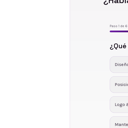
¿Habl
Paso
1
de
6
¿Qué
Diseñ
Posic
Logo 
Mante