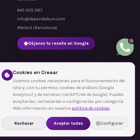
645 505 387
info@dependalium.com
Mataró
(
Barcelona
)
Déjanos tu reseña en Google
Cookies en Creaar
Usamos cookies necesarias para el funcionamiento del
sitio y, con tu permiso, cookies de análisis (Google
Analytics) y de terceros (reCAPTCHA de Google). Puedes
aceptarlas, rechazarlas o configurarlas por categoría.
Más información en nuestra
política de cookies
.
Rechazar
Aceptar todas
Configurar
 privacidad
Términos y condiciones
Política de cookies
Configurar cookies