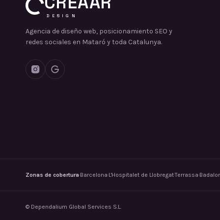
CREAAR
DESIGN
Agencia de diseño web, posicionamiento SEO y
redes sociales en Mataró y toda Catalunya.
Zonas de cobertura
·
Barcelona
·
L'Hospitalet de Llobregat
·
Terrassa
·
Badalo
©
Dependalium Global Services S.L.