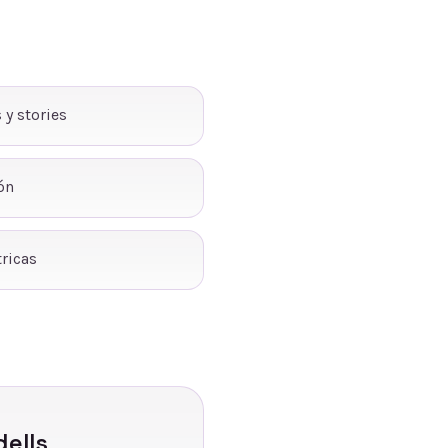
 y stories
ón
ricas
dells