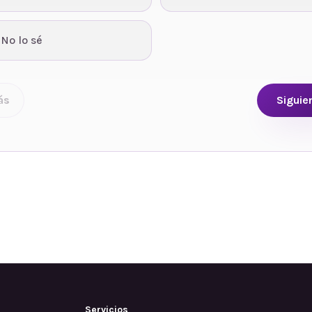
 No lo sé
ás
Siguie
Servicios