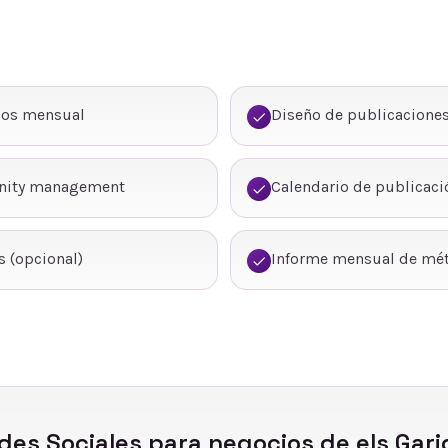
dos mensual
Diseño de publicaciones
nity management
Calendario de publicaci
 (opcional)
Informe mensual de mét
des Sociales
para negocios de
els Gari