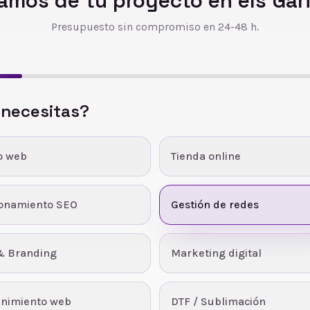
amos de tu proyecto en
els Gar
Presupuesto sin compromiso en 24-48 h.
 necesitas?
o web
Tienda online
ionamiento SEO
Gestión de redes
& Branding
Marketing digital
nimiento web
DTF / Sublimación