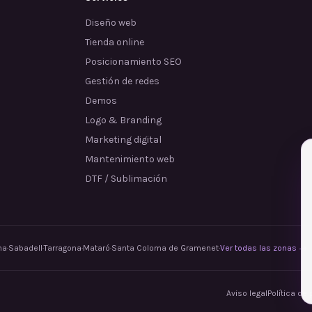
Diseño web
Tienda online
Posicionamiento SEO
Gestión de redes
Demos
Logo & Branding
Marketing digital
Mantenimiento web
DTF / Sublimación
na
·
Sabadell
·
Tarragona
·
Mataró
·
Santa Coloma de Gramenet
·
Ver todas las zonas →
Aviso legal
Política de