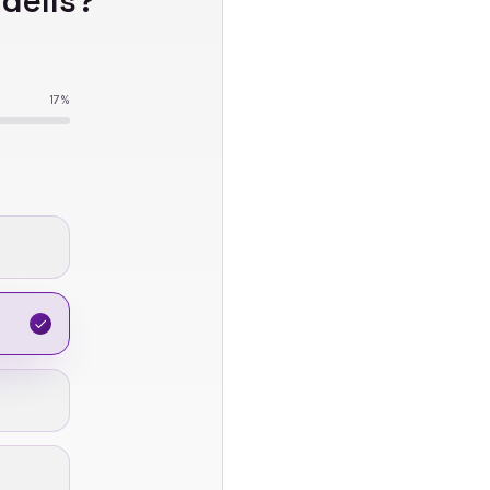
idells
?
17
%