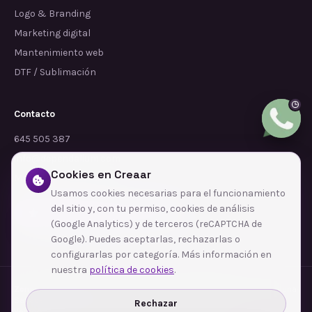
Logo & Branding
Marketing digital
Mantenimiento web
DTF / Sublimación
Contacto
645 505 387
info@dependalium.com
Cookies en Creaar
Mataró
(
Barcelona
)
Usamos cookies necesarias para el funcionamiento
del sitio y, con tu permiso, cookies de análisis
Déjanos tu reseña en Google
(Google Analytics) y de terceros (reCAPTCHA de
Google). Puedes aceptarlas, rechazarlas o
configurarlas por categoría. Más información en
nuestra
política de cookies
.
Zonas de cobertura
·
Barcelona
·
L'Hospitalet de Llobregat
·
Terrassa
·
Badalona
·
Sabadell
·
Tarragona
·
Mataró
·
Santa Coloma de Gramenet
·
Rechazar
Ver todas las zonas →