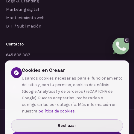
Logo & Branding
Marketing digital
Mantenimiento web
DTF / Sublimación
Contacto
645 505 387
info@dependalium.com
Cookies en Creaar
Mataró
(
Barcelona
)
Usamos cookies necesarias para el funcionamiento
del sitio y, con tu permiso, cookies de análisis
Déjanos tu reseña en Google
(Google Analytics) y de terceros (reCAPTCHA de
Google). Puedes aceptarlas, rechazarlas o
configurarlas por categoría. Más información en
nuestra
política de cookies
.
Zonas de cobertura
·
Barcelona
·
L'Hospitalet de Llobregat
·
Terrassa
·
Badalona
·
Sabadell
·
Tarragona
·
Mataró
·
Santa Coloma de Gramenet
·
Rechazar
Ver todas las zonas →