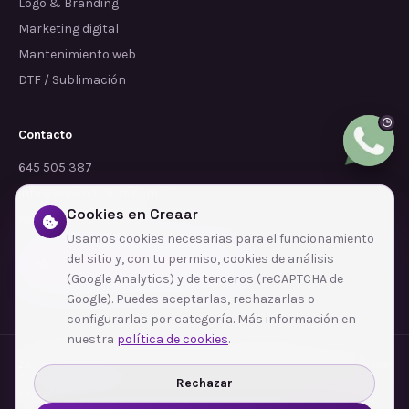
Logo & Branding
Marketing digital
Mantenimiento web
DTF / Sublimación
Contacto
645 505 387
info@dependalium.com
Cookies en Creaar
Mataró
(
Barcelona
)
Usamos cookies necesarias para el funcionamiento
del sitio y, con tu permiso, cookies de análisis
Déjanos tu reseña en Google
(Google Analytics) y de terceros (reCAPTCHA de
Google). Puedes aceptarlas, rechazarlas o
configurarlas por categoría. Más información en
nuestra
política de cookies
.
Zonas de cobertura
·
Barcelona
·
L'Hospitalet de Llobregat
·
Terrassa
·
Badalona
·
Sabadell
·
Tarragona
·
Mataró
·
Santa Coloma de Gramenet
·
Rechazar
Ver todas las zonas →