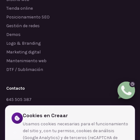
Tienda online
Posicionamiento SEO
Gestión de redes
Demos
Logo & Branding
Marketing digital
Mantenimiento web
DTF / Sublimación
Contacto
645 505 387
info@dependalium.com
Cookies en Creaar
Mataró
(
Barcelona
)
Usamos cookies necesarias para el funcionamiento
del sitio y, con tu permiso, cookies de análisis
Déjanos tu reseña en Google
(Google Analytics) y de terceros (reCAPTCHA de