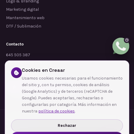
Logo & Branding
Marketing digital
Mantenimiento web
DTF / Sublimación
Contacto
645 505 387
info@dependalium.com
Cookies en Creaar
Mataró
(
Barcelona
)
Usamos cookies necesarias para el funcionamiento
del sitio y, con tu permiso, cookies de análisis
Déjanos tu reseña en Google
(Google Analytics) y de terceros (reCAPTCHA de
Google). Puedes aceptarlas, rechazarlas o
configurarlas por categoría. Más información en
nuestra
política de cookies
.
Zonas de cobertura
·
Barcelona
·
L'Hospitalet de Llobregat
·
Terrassa
·
Badalona
·
Sabadell
·
Tarragona
·
Mataró
·
Santa Coloma de Gramenet
·
Rechazar
Ver todas las zonas →