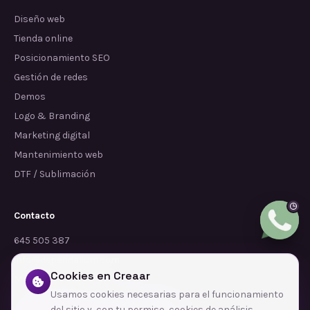
Diseño web
Tienda online
Posicionamiento SEO
Gestión de redes
Demos
Logo & Branding
Marketing digital
Mantenimiento web
DTF / Sublimación
Contacto
645 505 387
info@dependalium.com
Cookies en Creaar
Mataró
(
Barcelona
)
Usamos cookies necesarias para el funcionamiento
del sitio y, con tu permiso, cookies de análisis