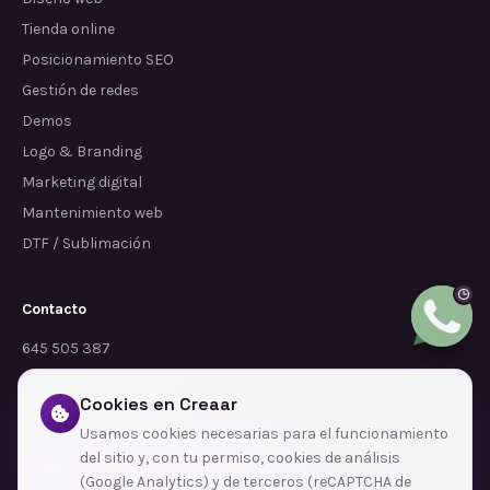
Tienda online
Posicionamiento SEO
Gestión de redes
Demos
Logo & Branding
Marketing digital
Mantenimiento web
DTF / Sublimación
Contacto
645 505 387
info@dependalium.com
Cookies en Creaar
Mataró
(
Barcelona
)
Usamos cookies necesarias para el funcionamiento
del sitio y, con tu permiso, cookies de análisis
Déjanos tu reseña en Google
(Google Analytics) y de terceros (reCAPTCHA de