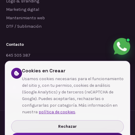
Logo & Branding
Marketing digital
Mantenimiento web
DTF / Sublimación
Contacto
645 505 387
info@dependalium.com
Cookies en Creaar
Mataró
(
Barcelona
)
Usamos cookies necesarias para el funcionamiento
del sitio y, con tu permiso, cookies de análisis
Déjanos tu reseña en Google
(Google Analytics) y de terceros (reCAPTCHA de
Google). Puedes aceptarlas, rechazarlas o
configurarlas por categoría. Más información en
nuestra
política de cookies
.
Zonas de cobertura
·
Barcelona
·
L'Hospitalet de Llobregat
·
Terrassa
·
Badalona
·
Sabadell
·
Tarragona
·
Mataró
·
Santa Coloma de Gramenet
·
Rechazar
Ver todas las zonas →