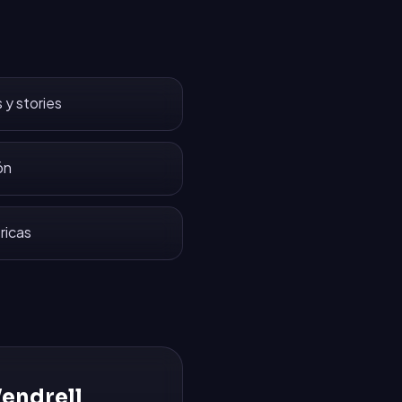
 y stories
ón
ricas
Vendrell