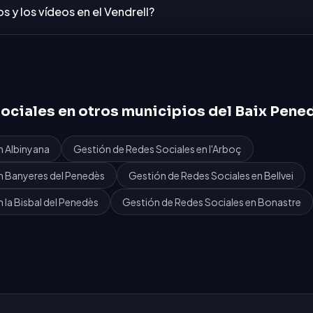
s y los vídeos en el Vendrell?
ociales
en otros municipios del
Baix Pene
n
Albinyana
Gestión de Redes Sociales
en
l'Arboç
n
Banyeres del Penedès
Gestión de Redes Sociales
en
Bellvei
n
la Bisbal del Penedès
Gestión de Redes Sociales
en
Bonastre