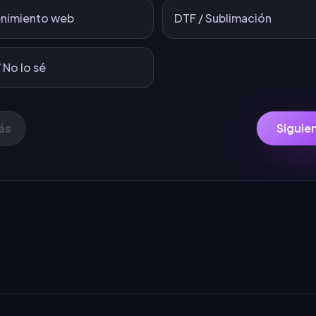
nimiento web
DTF / Sublimación
 No lo sé
ás
Siguie