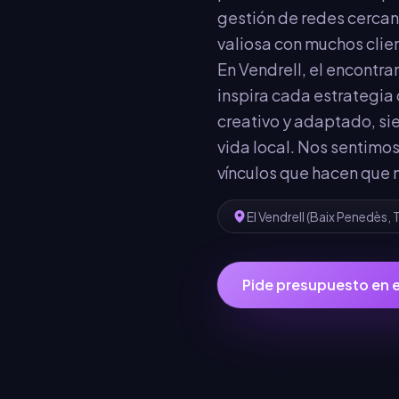
gestión de redes cercan
valiosa con muchos clien
En Vendrell, el encontr
inspira cada estrategia
creativo y adaptado, si
vida local. Nos sentimos
vínculos que hacen que 
El Vendrell
(
Baix Penedès
,
Pide presupuesto en
e