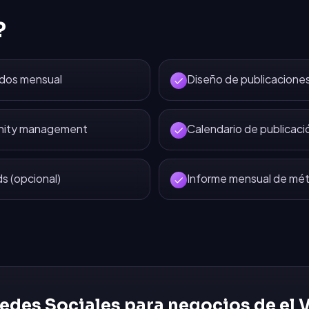
?
idos mensual
Diseño de publicaciones
nity management
Calendario de publicaci
 (opcional)
Informe mensual de mét
edes Sociales
para negocios de
el 