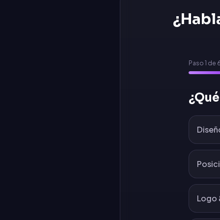
¿Habl
Paso
1
de
¿Qué
Diseñ
Posic
Logo 