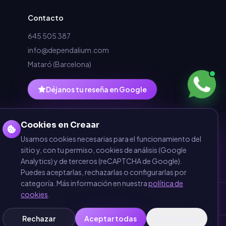
Contacto
645 505 387
info@dependalium.com
Mataró
(
Barcelona
)
Déjanos tu reseña en Google
Cookies en Creaar
Usamos cookies necesarias para el funcionamiento del
sitio y, con tu permiso, cookies de análisis (Google
Analytics) y de terceros (reCAPTCHA de Google).
Puedes aceptarlas, rechazarlas o configurarlas por
categoría. Más información en nuestra
política de
cookies
.
Rechazar
Aceptar todas
Configurar