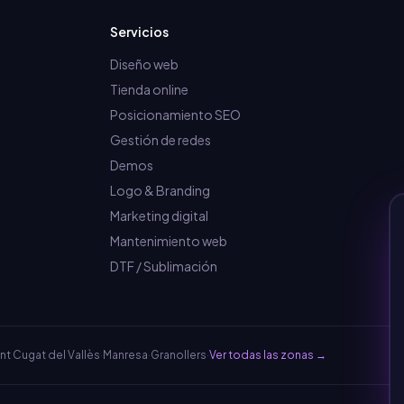
Servicios
Diseño web
Tienda online
Posicionamiento SEO
Gestión de redes
Demos
Logo & Branding
Marketing digital
Mantenimiento web
DTF / Sublimación
nt Cugat del Vallès
·
Manresa
·
Granollers
·
Ver todas las zonas →