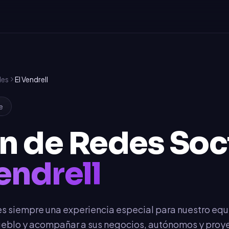
les
El Vendrell
e
n de Redes Soc
endrell
l es siempre una experiencia especial para nuestro eq
 pueblo y acompañar a sus negocios, autónomos y proy