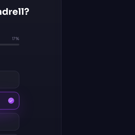
ndrell
?
17
%