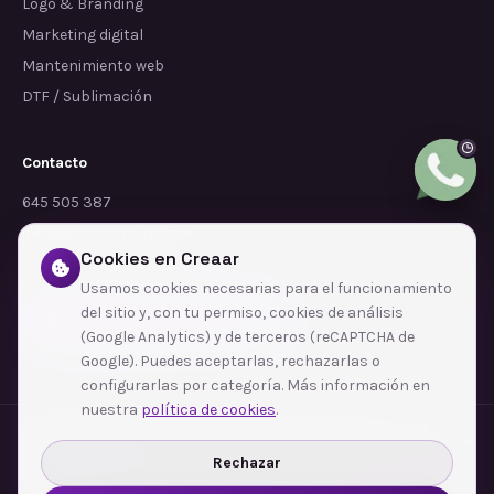
Logo & Branding
Marketing digital
Mantenimiento web
DTF / Sublimación
Contacto
645 505 387
info@dependalium.com
Cookies en Creaar
Mataró
(
Barcelona
)
Usamos cookies necesarias para el funcionamiento
del sitio y, con tu permiso, cookies de análisis
Déjanos tu reseña en Google
(Google Analytics) y de terceros (reCAPTCHA de
Google). Puedes aceptarlas, rechazarlas o
configurarlas por categoría. Más información en
nuestra
política de cookies
.
Zonas de cobertura
·
Barcelona
·
L'Hospitalet de Llobregat
·
Terrassa
·
Badalona
·
Sabadell
·
Tarragona
·
Mataró
·
Santa Coloma de Gramenet
·
Rechazar
Ver todas las zonas →