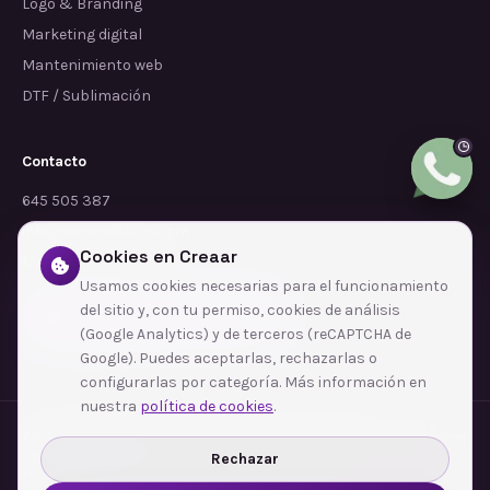
Logo & Branding
Marketing digital
Mantenimiento web
DTF / Sublimación
Contacto
645 505 387
info@dependalium.com
Cookies en Creaar
Mataró
(
Barcelona
)
Usamos cookies necesarias para el funcionamiento
del sitio y, con tu permiso, cookies de análisis
Déjanos tu reseña en Google
(Google Analytics) y de terceros (reCAPTCHA de
Google). Puedes aceptarlas, rechazarlas o
configurarlas por categoría. Más información en
nuestra
política de cookies
.
Zonas de cobertura
·
Barcelona
·
L'Hospitalet de Llobregat
·
Terrassa
·
Badalona
·
Sabadell
·
Tarragona
·
Mataró
·
Santa Coloma de Gramenet
·
Rechazar
Ver todas las zonas →