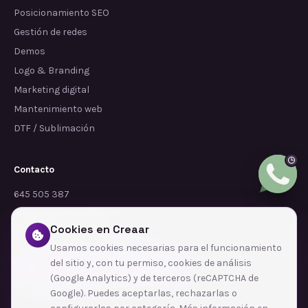
Posicionamiento SEO
Gestión de redes
Demos
Logo & Branding
Marketing digital
Mantenimiento web
DTF / Sublimación
Contacto
645 505 387
info@dependalium.com
Cookies en Creaar
Mataró
(
Barcelona
)
Usamos cookies necesarias para el funcionamiento
del sitio y, con tu permiso, cookies de análisis
Déjanos tu reseña en Google
(Google Analytics) y de terceros (reCAPTCHA de
Google). Puedes aceptarlas, rechazarlas o