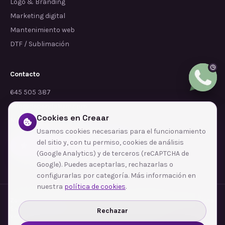
Logo & Branding
Marketing digital
Mantenimiento web
DTF / Sublimación
Contacto
645 505 387
info@dependalium.com
Cookies en Creaar
Mataró
(
Barcelona
)
Usamos cookies necesarias para el funcionamiento
del sitio y, con tu permiso, cookies de análisis
Déjanos tu reseña en Google
(Google Analytics) y de terceros (reCAPTCHA de
Google). Puedes aceptarlas, rechazarlas o
configurarlas por categoría. Más información en
nuestra
política de cookies
.
Zonas de cobertura
·
Barcelona
·
L'Hospitalet de Llobregat
·
Terrassa
·
Badalona
·
Sabadell
·
Tarragona
·
Mataró
·
Santa Coloma de Gramenet
·
Rechazar
Ver todas las zonas →