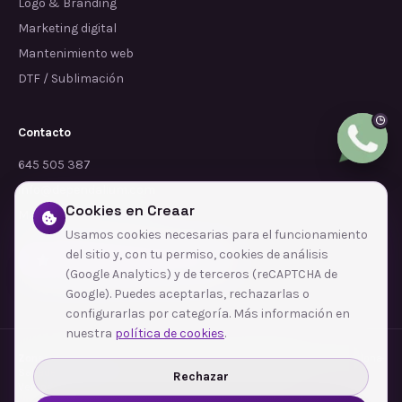
Logo & Branding
Marketing digital
Mantenimiento web
DTF / Sublimación
Contacto
645 505 387
info@dependalium.com
Cookies en Creaar
Mataró
(
Barcelona
)
Usamos cookies necesarias para el funcionamiento
del sitio y, con tu permiso, cookies de análisis
Déjanos tu reseña en Google
(Google Analytics) y de terceros (reCAPTCHA de
Google). Puedes aceptarlas, rechazarlas o
configurarlas por categoría. Más información en
nuestra
política de cookies
.
Zonas de cobertura
·
Barcelona
·
L'Hospitalet de Llobregat
·
Terrassa
·
Badalona
·
Sabadell
·
Tarragona
·
Mataró
·
Santa Coloma de Gramenet
·
Rechazar
Ver todas las zonas →