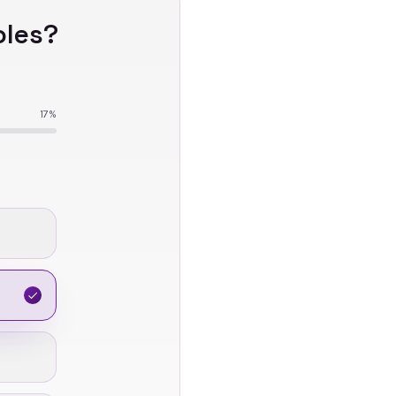
les
?
17
%