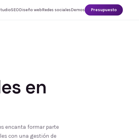
studio
SEO
Diseño web
Redes sociales
Demos
Presupuesto
les
en
Nos encanta formar parte
ales con una gestión de