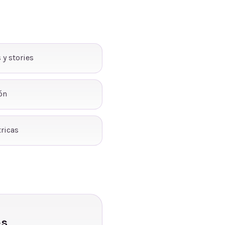
 y stories
ón
ricas
es