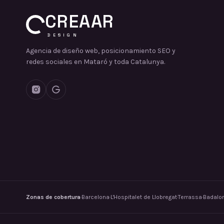
CREAAR
DESIGN
Agencia de diseño web, posicionamiento SEO y
redes sociales en Mataró y toda Catalunya.
Zonas de cobertura
·
Barcelona
·
L'Hospitalet de Llobregat
·
Terrassa
·
Badalo