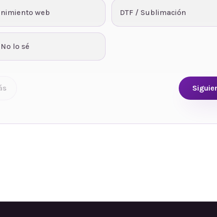
nimiento web
DTF / Sublimación
 No lo sé
ás
Siguie