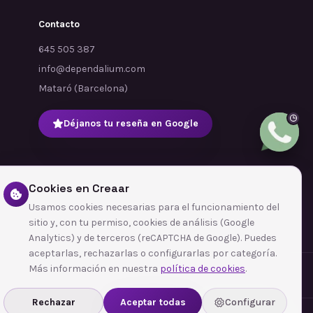
Contacto
645 505 387
info@dependalium.com
Mataró
(
Barcelona
)
Déjanos tu reseña en Google
Cookies en Creaar
Usamos cookies necesarias para el funcionamiento del
sitio y, con tu permiso, cookies de análisis (Google
Analytics) y de terceros (reCAPTCHA de Google). Puedes
aceptarlas, rechazarlas o configurarlas por categoría.
Más información en nuestra
política de cookies
.
Rechazar
Aceptar todas
Configurar