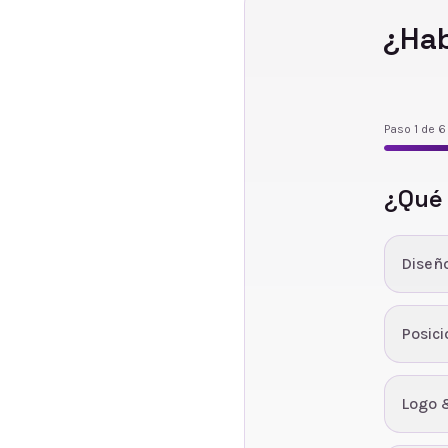
¿Hab
Paso
1
de
6
¿Qué
Diseñ
Posic
Logo 