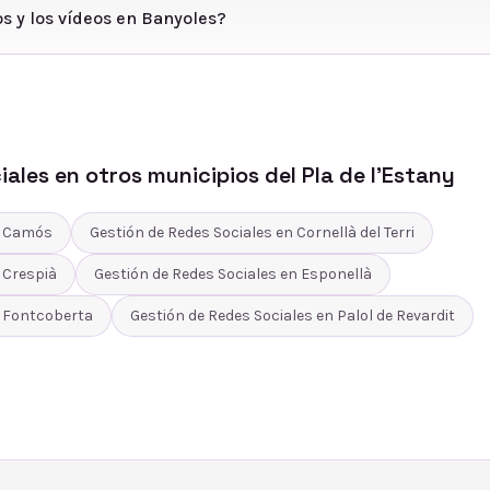
os y los vídeos en Banyoles?
iales
en otros municipios del
Pla de l'Estany
n
Camós
Gestión de Redes Sociales
en
Cornellà del Terri
n
Crespià
Gestión de Redes Sociales
en
Esponellà
n
Fontcoberta
Gestión de Redes Sociales
en
Palol de Revardit